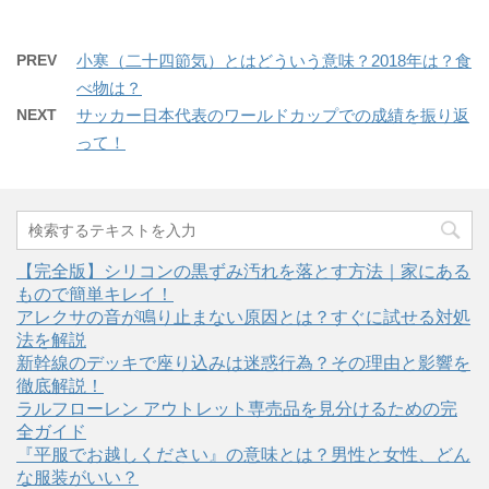
PREV
小寒（二十四節気）とはどういう意味？2018年は？食
べ物は？
NEXT
サッカー日本代表のワールドカップでの成績を振り返
って！
【完全版】シリコンの黒ずみ汚れを落とす方法｜家にある
もので簡単キレイ！
アレクサの音が鳴り止まない原因とは？すぐに試せる対処
法を解説
新幹線のデッキで座り込みは迷惑行為？その理由と影響を
徹底解説！
ラルフローレン アウトレット専売品を見分けるための完
全ガイド
『平服でお越しください』の意味とは？男性と女性、どん
な服装がいい？