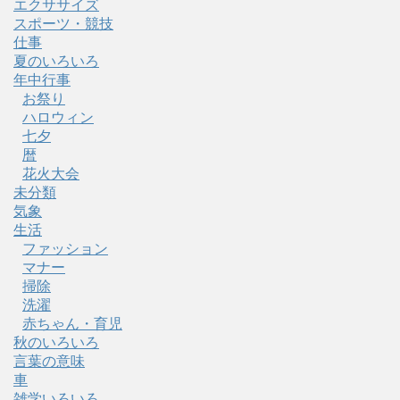
エクササイズ
スポーツ・競技
仕事
夏のいろいろ
年中行事
お祭り
ハロウィン
七夕
暦
花火大会
未分類
気象
生活
ファッション
マナー
掃除
洗濯
赤ちゃん・育児
秋のいろいろ
言葉の意味
車
雑学いろいろ