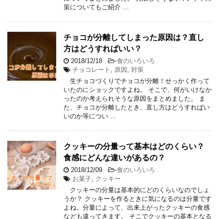
策についてもご紹介 …
チョコが分離してしまった原因は？直し
方はどうすればいい？
2018/12/18
-
食のいろいろ
チョコレート
,
原因
,
対策
生チョコづくりでチョコが分離！せっかく作って
いたのにショックですよね。 そこで、何がいけなか
ったのか考えられそうな原因をまとめました。 ま
た、チョコが分離したとき、直し方はどうすればい
いのか等につい …
クッキーの分量って基本はどのくらい？
食感にどんな違いがあるの？
2018/12/09
-
食のいろいろ
お菓子
,
クッキー
クッキーの分量は基本的にどのくらいなのでしょ
うか？ クッキーを作るときに気になるのは分量です
よね。分量によって、出来上がったクッキーの食感
なども違ってきます。 そこでクッキーの基本となる