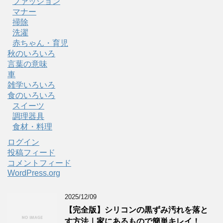
ファッション
マナー
掃除
洗濯
赤ちゃん・育児
秋のいろいろ
言葉の意味
車
雑学いろいろ
食のいろいろ
スイーツ
調理器具
食材・料理
ログイン
投稿フィード
コメントフィード
WordPress.org
2025/12/09
【完全版】シリコンの黒ずみ汚れを落と
す方法｜家にあるもので簡単キレイ！