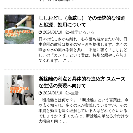
ししおどし（鹿威し） その伝統的な役割
と起源、効用について
2024/01/10
-
雑学いろいろ
日々の忙しさから離れ、心を落ち着かせたい時、日
本庭園の散策は格別の安らぎを提供します。木々の
囁きや水の流れる音と共に、不意に響く「ししおど
し」の「カン！」という音は、特別な癒やしを与え
てくれます。 こ …
断捨離の利点と具体的な進め方 スムーズ
な生活の実現へ向けて
2024/01/10
-
生活
「断捨離とは何か？」 「断捨離」という言葉は、今
や広く知られ、多くの人が実践していますが、その
本質と効果を深く理解している人はどれくらいいる
でしょうか？ 多くの方は、断捨離を単なる片付けや
大掃除と同じ …