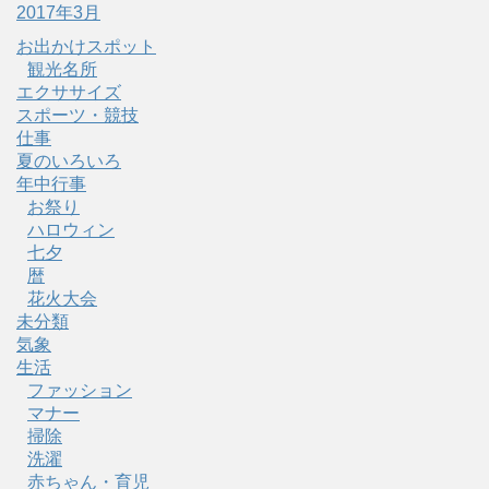
2017年3月
お出かけスポット
観光名所
エクササイズ
スポーツ・競技
仕事
夏のいろいろ
年中行事
お祭り
ハロウィン
七夕
暦
花火大会
未分類
気象
生活
ファッション
マナー
掃除
洗濯
赤ちゃん・育児