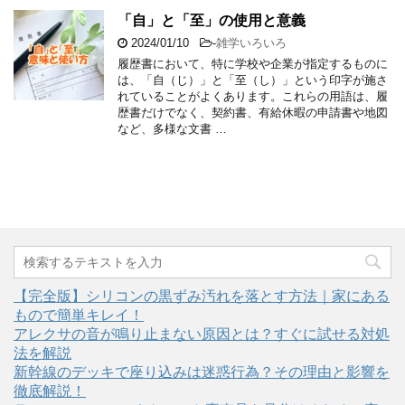
「自」と「至」の使用と意義
2024/01/10
-
雑学いろいろ
履歴書において、特に学校や企業が指定するものに
は、「自（じ）」と「至（し）」という印字が施さ
れていることがよくあります。これらの用語は、履
歴書だけでなく、契約書、有給休暇の申請書や地図
など、多様な文書 …
【完全版】シリコンの黒ずみ汚れを落とす方法｜家にある
もので簡単キレイ！
アレクサの音が鳴り止まない原因とは？すぐに試せる対処
法を解説
新幹線のデッキで座り込みは迷惑行為？その理由と影響を
徹底解説！