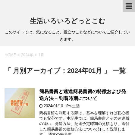
生活いろいろどっとこむ
このサイトでは、気になること、役立つことなどについてご紹介してい
きます。
HOME
>
2024年
>
1月
「 月別アーカイブ：2024年01月 」 一覧
簡易書留と速達簡易書留の特徴および発
送方法 – 到着時期について
2024/01/10
-
生活
簡易書留を利用する際は、基本を理解すれば初心者
でも安心です。本記事では、簡易書留とその速達版
の違い、発送方法、配達予定時期の見積もり、送付
した簡易書留の追跡方法について詳しく説明しま
す。 通常の簡易書 …