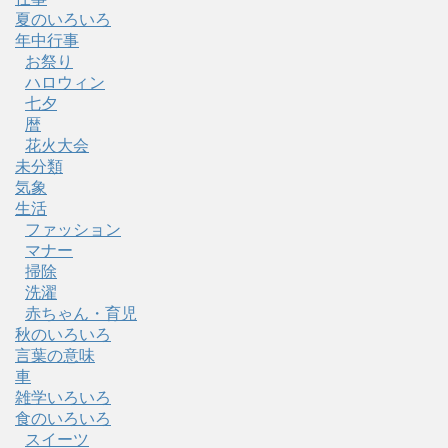
夏のいろいろ
年中行事
お祭り
ハロウィン
七夕
暦
花火大会
未分類
気象
生活
ファッション
マナー
掃除
洗濯
赤ちゃん・育児
秋のいろいろ
言葉の意味
車
雑学いろいろ
食のいろいろ
スイーツ