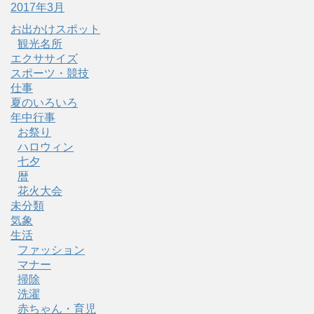
2017年3月
お出かけスポット
観光名所
エクササイズ
スポーツ・競技
仕事
夏のいろいろ
年中行事
お祭り
ハロウィン
七夕
暦
花火大会
未分類
気象
生活
ファッション
マナー
掃除
洗濯
赤ちゃん・育児