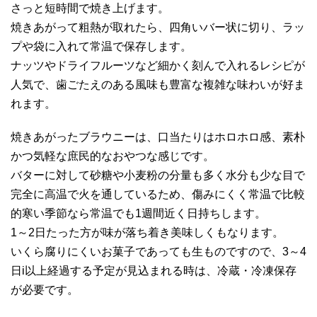
さっと短時間で焼き上げます。
焼きあがって粗熱が取れたら、四角いバー状に切り、ラッ
プや袋に入れて常温で保存します。
ナッツやドライフルーツなど細かく刻んで入れるレシピが
人気で、歯ごたえのある風味も豊富な複雑な味わいが好ま
れます。
焼きあがったブラウニーは、口当たりはホロホロ感、素朴
かつ気軽な庶民的なおやつな感じです。
バターに対して砂糖や小麦粉の分量も多く水分も少な目で
完全に高温で火を通しているため、傷みにくく常温で比較
的寒い季節なら常温でも1週間近く日持ちします。
1～2日たった方が味が落ち着き美味しくもなります。
いくら腐りにくいお菓子であっても生ものですので、3～4
日i以上経過する予定が見込まれる時は、冷蔵・冷凍保存
が必要です。