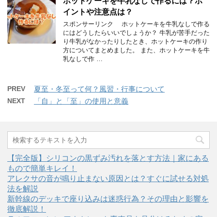
ホットケーキを牛乳なしで作るには？ポ
イントや注意点は？
スポンサーリンク ホットケーキを牛乳なしで作る
にはどうしたらいいでしょうか？ 牛乳が苦手だった
り牛乳がなかったりしたとき、ホットケーキの作り
方についてまとめました。 また、ホットケーキを牛
乳なしで作 …
PREV
夏至・冬至って何？風習・行事について
NEXT
「自」と「至」の使用と意義
【完全版】シリコンの黒ずみ汚れを落とす方法｜家にある
もので簡単キレイ！
アレクサの音が鳴り止まない原因とは？すぐに試せる対処
法を解説
新幹線のデッキで座り込みは迷惑行為？その理由と影響を
徹底解説！