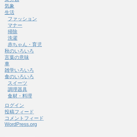
気象
生活
ファッション
マナー
掃除
洗濯
赤ちゃん・育児
秋のいろいろ
言葉の意味
車
雑学いろいろ
食のいろいろ
スイーツ
調理器具
食材・料理
ログイン
投稿フィード
コメントフィード
WordPress.org