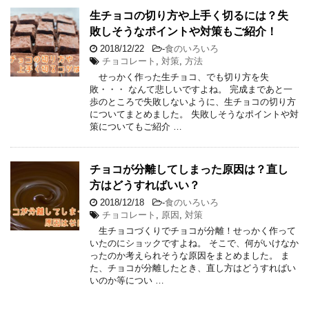
生チョコの切り方や上手く切るには？失
敗しそうなポイントや対策もご紹介！
2018/12/22
-
食のいろいろ
チョコレート
,
対策
,
方法
せっかく作った生チョコ、でも切り方を失
敗・・・ なんて悲しいですよね。 完成まであと一
歩のところで失敗しないように、生チョコの切り方
についてまとめました。 失敗しそうなポイントや対
策についてもご紹介 …
チョコが分離してしまった原因は？直し
方はどうすればいい？
2018/12/18
-
食のいろいろ
チョコレート
,
原因
,
対策
生チョコづくりでチョコが分離！せっかく作って
いたのにショックですよね。 そこで、何がいけなか
ったのか考えられそうな原因をまとめました。 ま
た、チョコが分離したとき、直し方はどうすればい
いのか等につい …