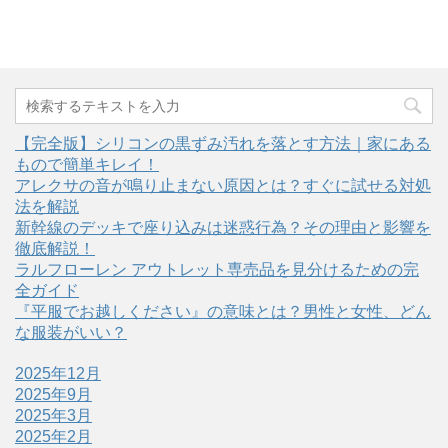
【完全版】シリコンの黒ずみ汚れを落とす方法｜家にある
もので簡単キレイ！
アレクサの音が鳴り止まない原因とは？すぐに試せる対処
法を解説
新幹線のデッキで座り込みは迷惑行為？その理由と影響を
徹底解説！
ラルフローレン アウトレット専売品を見分けるための完
全ガイド
『平服でお越しください』の意味とは？男性と女性、どん
な服装がいい？
2025年12月
2025年9月
2025年3月
2025年2月