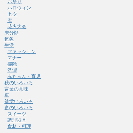
お祭り
ハロウィン
七夕
暦
花火大会
未分類
気象
生活
ファッション
マナー
掃除
洗濯
赤ちゃん・育児
秋のいろいろ
言葉の意味
車
雑学いろいろ
食のいろいろ
スイーツ
調理器具
食材・料理