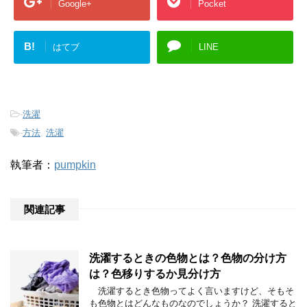
Google+
Pocket
B!
はてブ
LINE
-
洗濯
-
方法
,
洗濯
執筆者：
pumpkin
関連記事
洗濯するときの色物とは？色物の分け方
は？色移りするか見分け方
洗濯するとき色物ってよく言いますけど、そもそ
も色物とはどんなものなのでしょうか？ 洗濯すると