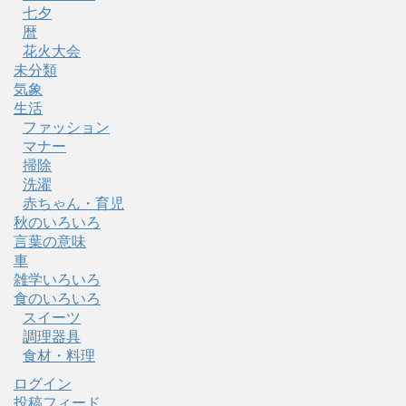
七夕
暦
花火大会
未分類
気象
生活
ファッション
マナー
掃除
洗濯
赤ちゃん・育児
秋のいろいろ
言葉の意味
車
雑学いろいろ
食のいろいろ
スイーツ
調理器具
食材・料理
ログイン
投稿フィード