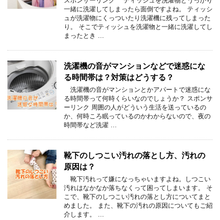
スポンサーリンク ティッシュを洗濯物とうっかり
一緒に洗濯してしまったら面倒ですよね。 ティッシ
ュが洗濯物にくっついたり洗濯機に残ってしまった
り。 そこでティッシュを洗濯物と一緒に洗濯してし
まったとき …
洗濯機の音がマンションなどで迷惑にな
る時間帯は？対策はどうする？
洗濯機の音がマンションとかアパートで迷惑にな
る時間帯って何時くらいなのでしょうか？ スポンサ
ーリンク 周囲の人がどういう生活を送っているの
か、何時ころ眠っているのかわからないので、夜の
時間帯など洗濯 …
靴下のしつこい汚れの落とし方、汚れの
原因は？
靴下汚れって嫌になっちゃいますよね。しつこい
汚れはなかなか落ちなくって困ってしまいます。 そ
こで、靴下のしつこい汚れの落とし方についてまと
めました。 また、靴下の汚れの原因についてもご紹
介します。 …