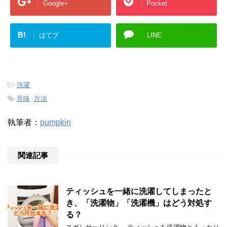
Google+
Pocket
B!
はてブ
LINE
-
洗濯
-
意味
,
方法
執筆者：
pumpkin
関連記事
ティッシュを一緒に洗濯してしまったと
き、「洗濯物」「洗濯機」はどう対処す
る？