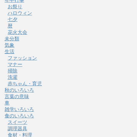
年中行事
お祭り
ハロウィン
七夕
暦
花火大会
未分類
気象
生活
ファッション
マナー
掃除
洗濯
赤ちゃん・育児
秋のいろいろ
言葉の意味
車
雑学いろいろ
食のいろいろ
スイーツ
調理器具
食材・料理