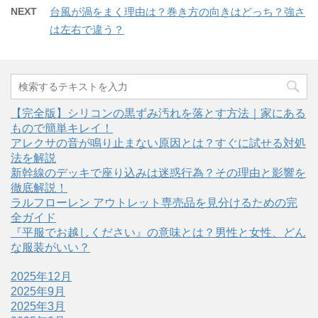
NEXT
台風が渦をまく理由は？巻き方の向きはどっち？強さ
は左右で違う？
【完全版】シリコンの黒ずみ汚れを落とす方法｜家にある
もので簡単キレイ！
アレクサの音が鳴り止まない原因とは？すぐに試せる対処
法を解説
新幹線のデッキで座り込みは迷惑行為？その理由と影響を
徹底解説！
ラルフローレン アウトレット専売品を見分けるための完
全ガイド
『平服でお越しください』の意味とは？男性と女性、どん
な服装がいい？
2025年12月
2025年9月
2025年3月