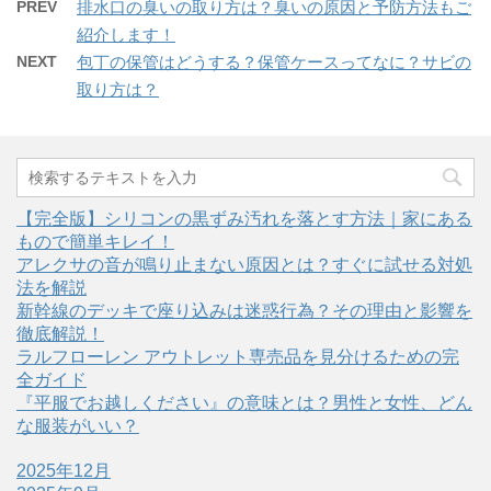
PREV
排水口の臭いの取り方は？臭いの原因と予防方法もご
紹介します！
NEXT
包丁の保管はどうする？保管ケースってなに？サビの
取り方は？
【完全版】シリコンの黒ずみ汚れを落とす方法｜家にある
もので簡単キレイ！
アレクサの音が鳴り止まない原因とは？すぐに試せる対処
法を解説
新幹線のデッキで座り込みは迷惑行為？その理由と影響を
徹底解説！
ラルフローレン アウトレット専売品を見分けるための完
全ガイド
『平服でお越しください』の意味とは？男性と女性、どん
な服装がいい？
2025年12月