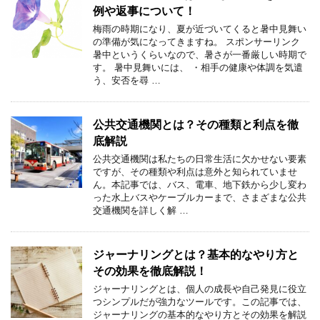
例や返事について！
梅雨の時期になり、夏が近づいてくると暑中見舞い
の準備が気になってきますね。 スポンサーリンク
暑中というくらいなので、暑さが一番厳しい時期で
す。 暑中見舞いには、 ・相手の健康や体調を気遣
う、安否を尋 …
公共交通機関とは？その種類と利点を徹
底解説
公共交通機関は私たちの日常生活に欠かせない要素
ですが、その種類や利点は意外と知られていませ
ん。本記事では、バス、電車、地下鉄から少し変わ
った水上バスやケーブルカーまで、さまざまな公共
交通機関を詳しく解 …
ジャーナリングとは？基本的なやり方と
その効果を徹底解説！
ジャーナリングとは、個人の成長や自己発見に役立
つシンプルだが強力なツールです。この記事では、
ジャーナリングの基本的なやり方とその効果を解説