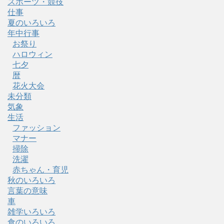
スポーツ・競技
仕事
夏のいろいろ
年中行事
お祭り
ハロウィン
七夕
暦
花火大会
未分類
気象
生活
ファッション
マナー
掃除
洗濯
赤ちゃん・育児
秋のいろいろ
言葉の意味
車
雑学いろいろ
食のいろいろ