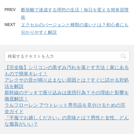
PREV
断捨離で達成する理想の生活！毎日を変える簡単習慣
術
NEXT
エクセルのバージョンと種類の違いとは？初心者にも
分かりやすく解説
【完全版】シリコンの黒ずみ汚れを落とす方法｜家にある
もので簡単キレイ！
アレクサの音が鳴り止まない原因とは？すぐに試せる対処
法を解説
新幹線のデッキで座り込みは迷惑行為？その理由と影響を
徹底解説！
ラルフローレン アウトレット専売品を見分けるための完
全ガイド
『平服でお越しください』の意味とは？男性と女性、どん
な服装がいい？