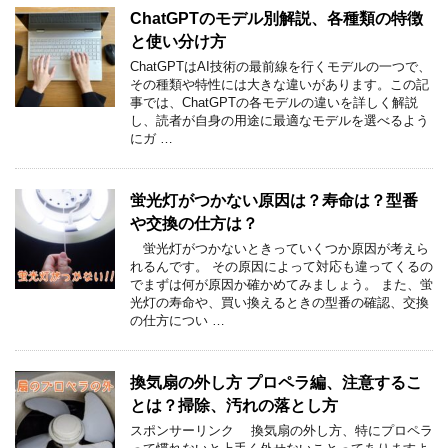
ChatGPTのモデル別解説、各種類の特徴
と使い分け方
ChatGPTはAI技術の最前線を行くモデルの一つで、
その種類や特性には大きな違いがあります。この記
事では、ChatGPTの各モデルの違いを詳しく解説
し、読者が自身の用途に最適なモデルを選べるよう
にガ …
蛍光灯がつかない原因は？寿命は？型番
や交換の仕方は？
蛍光灯がつかないときっていくつか原因が考えら
れるんです。 その原因によって対応も違ってくるの
でまずは何が原因か確かめてみましょう。 また、蛍
光灯の寿命や、買い換えるときの型番の確認、交換
の仕方につい …
換気扇の外し方 プロペラ編、注意するこ
とは？掃除、汚れの落とし方
スポンサーリンク 換気扇の外し方、特にプロペラ