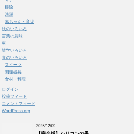
マナー
掃除
洗濯
赤ちゃん・育児
秋のいろいろ
言葉の意味
車
雑学いろいろ
食のいろいろ
スイーツ
調理器具
食材・料理
ログイン
投稿フィード
コメントフィード
WordPress.org
2025/12/09
【完全版】シリコンの黒