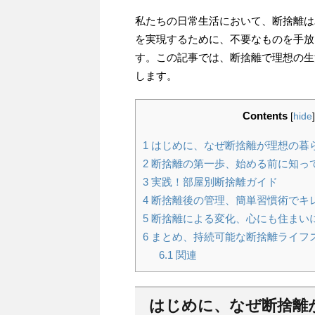
私たちの日常生活において、断捨離は
を実現するために、不要なものを手放
す。この記事では、断捨離で理想の生
します。
Contents
[
hide
]
1
はじめに、なぜ断捨離が理想の暮
2
断捨離の第一歩、始める前に知っ
3
実践！部屋別断捨離ガイド
4
断捨離後の管理、簡単習慣術でキ
5
断捨離による変化、心にも住まい
6
まとめ、持続可能な断捨離ライフ
6.1
関連
はじめに、なぜ断捨離