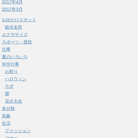
2017年4月
2017年3月
お出かけスポット
観光名所
エクササイズ
スポーツ・競技
仕事
夏のいろいろ
年中行事
お祭り
ハロウィン
七夕
暦
花火大会
未分類
気象
生活
ファッション