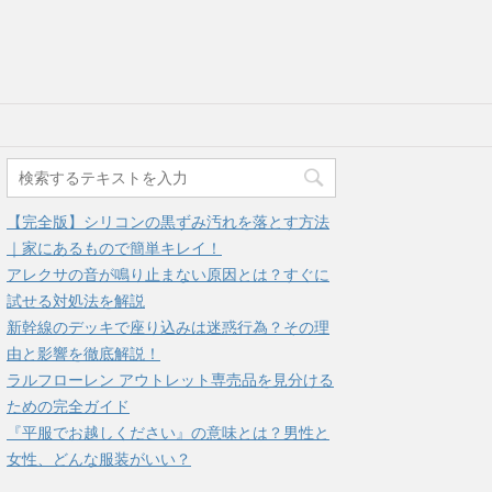
【完全版】シリコンの黒ずみ汚れを落とす方法
｜家にあるもので簡単キレイ！
アレクサの音が鳴り止まない原因とは？すぐに
試せる対処法を解説
新幹線のデッキで座り込みは迷惑行為？その理
由と影響を徹底解説！
ラルフローレン アウトレット専売品を見分ける
ための完全ガイド
『平服でお越しください』の意味とは？男性と
女性、どんな服装がいい？