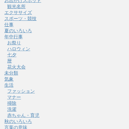
お出かけスポット
観光名所
エクササイズ
スポーツ・競技
仕事
夏のいろいろ
年中行事
お祭り
ハロウィン
七夕
暦
花火大会
未分類
気象
生活
ファッション
マナー
掃除
洗濯
赤ちゃん・育児
秋のいろいろ
言葉の意味