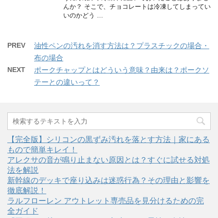
んか？ そこで、チョコレートは冷凍してしまってい
いのかどう …
PREV
油性ペンの汚れを消す方法は？プラスチックの場合・
布の場合
NEXT
ポークチャップとはどういう意味？由来は？ポークソ
テーとの違いって？
【完全版】シリコンの黒ずみ汚れを落とす方法｜家にある
もので簡単キレイ！
アレクサの音が鳴り止まない原因とは？すぐに試せる対処
法を解説
新幹線のデッキで座り込みは迷惑行為？その理由と影響を
徹底解説！
ラルフローレン アウトレット専売品を見分けるための完
全ガイド