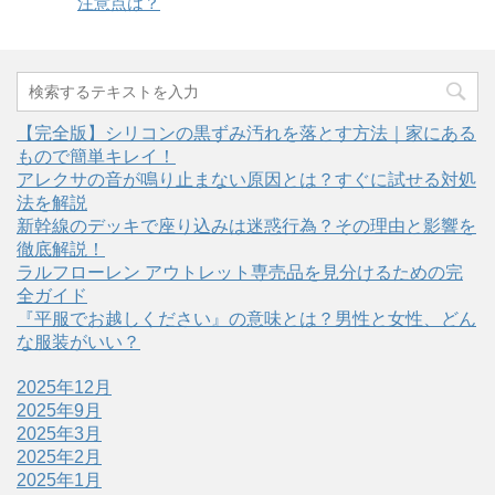
注意点は？
【完全版】シリコンの黒ずみ汚れを落とす方法｜家にある
もので簡単キレイ！
アレクサの音が鳴り止まない原因とは？すぐに試せる対処
法を解説
新幹線のデッキで座り込みは迷惑行為？その理由と影響を
徹底解説！
ラルフローレン アウトレット専売品を見分けるための完
全ガイド
『平服でお越しください』の意味とは？男性と女性、どん
な服装がいい？
2025年12月
2025年9月
2025年3月
2025年2月
2025年1月