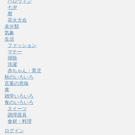
ハロウィン
七夕
暦
花火大会
未分類
気象
生活
ファッション
マナー
掃除
洗濯
赤ちゃん・育児
秋のいろいろ
言葉の意味
車
雑学いろいろ
食のいろいろ
スイーツ
調理器具
食材・料理
ログイン