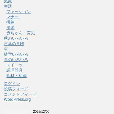
気象
生活
ファッション
マナー
掃除
洗濯
赤ちゃん・育児
秋のいろいろ
言葉の意味
車
雑学いろいろ
食のいろいろ
スイーツ
調理器具
食材・料理
ログイン
投稿フィード
コメントフィード
WordPress.org
2025/12/09