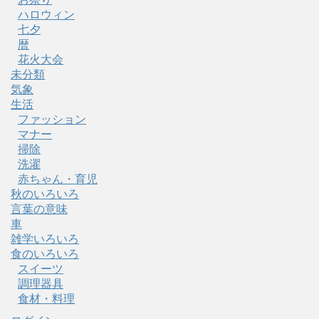
ハロウィン
七夕
暦
花火大会
未分類
気象
生活
ファッション
マナー
掃除
洗濯
赤ちゃん・育児
秋のいろいろ
言葉の意味
車
雑学いろいろ
食のいろいろ
スイーツ
調理器具
食材・料理