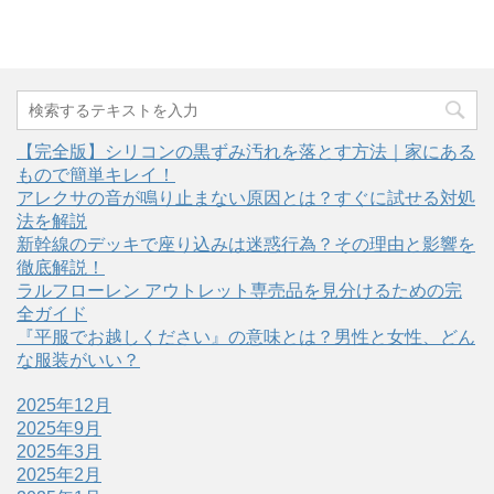
【完全版】シリコンの黒ずみ汚れを落とす方法｜家にある
もので簡単キレイ！
アレクサの音が鳴り止まない原因とは？すぐに試せる対処
法を解説
新幹線のデッキで座り込みは迷惑行為？その理由と影響を
徹底解説！
ラルフローレン アウトレット専売品を見分けるための完
全ガイド
『平服でお越しください』の意味とは？男性と女性、どん
な服装がいい？
2025年12月
2025年9月
2025年3月
2025年2月