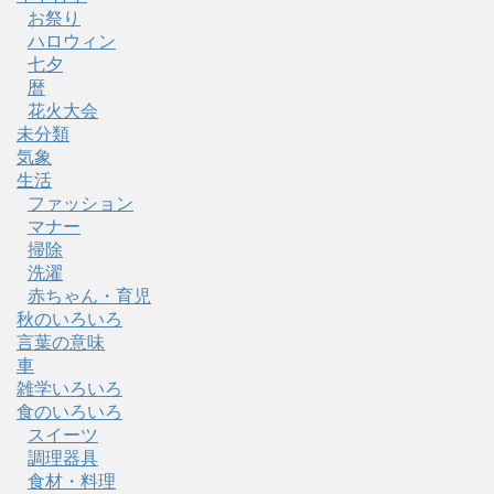
お祭り
ハロウィン
七夕
暦
花火大会
未分類
気象
生活
ファッション
マナー
掃除
洗濯
赤ちゃん・育児
秋のいろいろ
言葉の意味
車
雑学いろいろ
食のいろいろ
スイーツ
調理器具
食材・料理