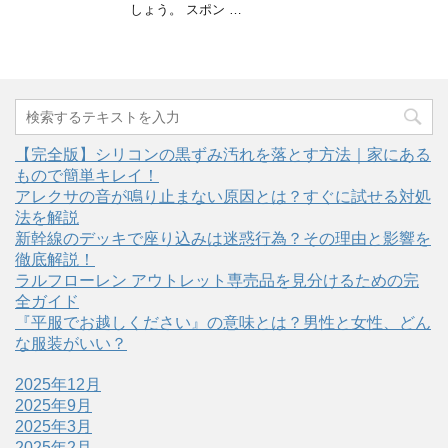
しょう。 スポン …
【完全版】シリコンの黒ずみ汚れを落とす方法｜家にある
もので簡単キレイ！
アレクサの音が鳴り止まない原因とは？すぐに試せる対処
法を解説
新幹線のデッキで座り込みは迷惑行為？その理由と影響を
徹底解説！
ラルフローレン アウトレット専売品を見分けるための完
全ガイド
『平服でお越しください』の意味とは？男性と女性、どん
な服装がいい？
2025年12月
2025年9月
2025年3月
2025年2月