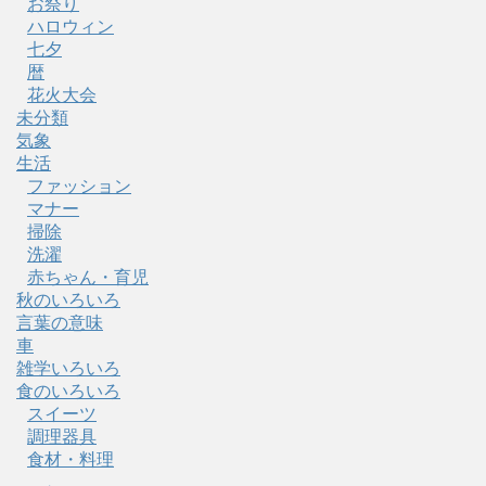
お祭り
ハロウィン
七夕
暦
花火大会
未分類
気象
生活
ファッション
マナー
掃除
洗濯
赤ちゃん・育児
秋のいろいろ
言葉の意味
車
雑学いろいろ
食のいろいろ
スイーツ
調理器具
食材・料理