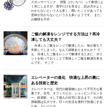
スポンサーリンク 啓蟄（けいちつ）って春頃によ
く耳にしますが、漢字だけを見ると、読み方がよく
わからないという人も多く、聞いたことがあっても
意味が分からないという人も多いようです。 また、
お雛様を片付 …
ご飯の解凍をレンジでする方法は？再冷
凍しても大丈夫？
冷凍したご飯をレンジで解凍したら、味が落ちて
失敗してしまった、なんて経験ありませんか？ で
も、冷凍したご飯をレンジで解凍するときに、ポイ
ントを知っておくことで美味しくご飯を解凍出来る
んです。 そこで …
エレベーターの進化 快適な上昇の裏に
ある技術と歴史
エレベーターは、現代の建築物において不可欠な要
素です。住宅、オフィスビル、ショッピングセンタ
ー、鉄道駅、そして個人の住宅に至るまで、その利
用範囲は広大です。日々の生活を便利で快適にする
ため、エレベータ …