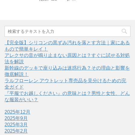
【完全版】シリコンの黒ずみ汚れを落とす方法｜家にある
もので簡単キレイ！
アレクサの音が鳴り止まない原因とは？すぐに試せる対処
法を解説
新幹線のデッキで座り込みは迷惑行為？その理由と影響を
徹底解説！
ラルフローレン アウトレット専売品を見分けるための完
全ガイド
『平服でお越しください』の意味とは？男性と女性、どん
な服装がいい？
2025年12月
2025年9月
2025年3月
2025年2月