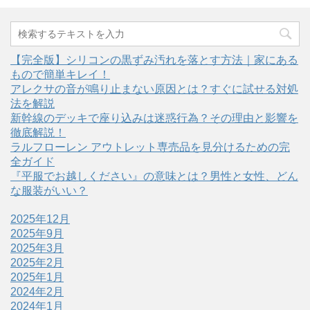
【完全版】シリコンの黒ずみ汚れを落とす方法｜家にある
もので簡単キレイ！
アレクサの音が鳴り止まない原因とは？すぐに試せる対処
法を解説
新幹線のデッキで座り込みは迷惑行為？その理由と影響を
徹底解説！
ラルフローレン アウトレット専売品を見分けるための完
全ガイド
『平服でお越しください』の意味とは？男性と女性、どん
な服装がいい？
2025年12月
2025年9月
2025年3月
2025年2月
2025年1月
2024年2月
2024年1月