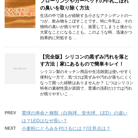
フローリングやカーペットの牛乳こぼれ
の臭いを取り除く方法
生活の中で誰もが経験する小さなアクシデントの一
つが、飲み物をこぼすことです。特に牛乳は、その
独特の臭いが残りやすく、放置してしまうと後から
大変なことになることも。このような時、迅速かつ
効果的に対処する …
【完全版】シリコンの黒ずみ汚れを落と
す方法｜家にあるもので簡単キレイ！
シリコン製のキッチン用品や生活雑貨は使いやすく
便利な一方で、気づけば黒ずみや汚れが落ちにくく
なって困った経験はありませんか？ じつはシリコン
特有の素材性質が原因で、普通の洗剤だけでは汚れ
が残りやすいこ …
PREV
電球の寿命と種類（白熱球、蛍光球、LED）の違い
は？LEDはなぜ長い？
NEXT
小麦粉にとろみを付けるには？[注意点は？