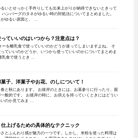
るいとせっかく手作りしても出来上がりが納得できないときって
、ハンバーグのタネがゆるい時の対処法についてまとめました。
がゆるい原因と、 …
使っていいのはいつから？注意点は？
ターを離乳食で使っていいのかどうか迷ってしまいますよね。 そ
使っていいのかどうか、いつから使っていいのかについてまとめま
離乳食で使うとき …
和菓子、洋菓子やお花、のしについて！
春と秋にあります。 お彼岸のときには、お墓参りに行ったり、親
一般的です。 お彼岸の時に、お供えを持っていくときにはどうい
いのか見てみま …
り仕上げるための具体的なテクニック
かさとふんわり感が魅力の一つです。しかし、米粉を使った料理は