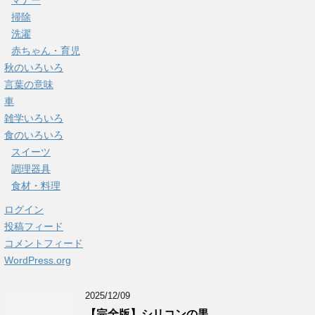
マナー
掃除
洗濯
赤ちゃん・育児
秋のいろいろ
言葉の意味
車
雑学いろいろ
食のいろいろ
スイーツ
調理器具
食材・料理
ログイン
投稿フィード
コメントフィード
WordPress.org
2025/12/09
【完全版】シリコンの黒