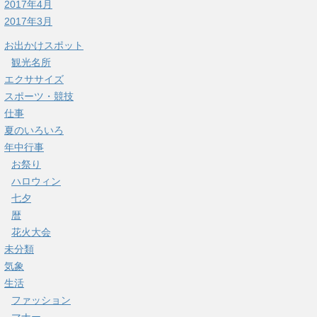
2017年4月
2017年3月
お出かけスポット
観光名所
エクササイズ
スポーツ・競技
仕事
夏のいろいろ
年中行事
お祭り
ハロウィン
七夕
暦
花火大会
未分類
気象
生活
ファッション