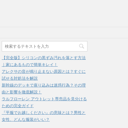
【完全版】シリコンの黒ずみ汚れを落とす方法
｜家にあるもので簡単キレイ！
アレクサの音が鳴り止まない原因とは？すぐに
試せる対処法を解説
新幹線のデッキで座り込みは迷惑行為？その理
由と影響を徹底解説！
ラルフローレン アウトレット専売品を見分ける
ための完全ガイド
『平服でお越しください』の意味とは？男性と
女性、どんな服装がいい？