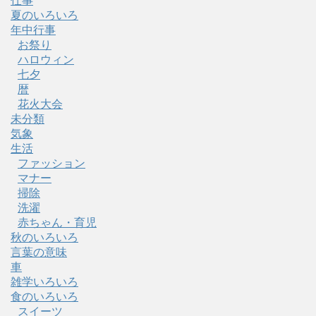
仕事
夏のいろいろ
年中行事
お祭り
ハロウィン
七夕
暦
花火大会
未分類
気象
生活
ファッション
マナー
掃除
洗濯
赤ちゃん・育児
秋のいろいろ
言葉の意味
車
雑学いろいろ
食のいろいろ
スイーツ