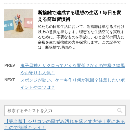
断捨離で達成する理想の生活！毎日を変
える簡単習慣術
私たちの日常生活において、断捨離は単なる片付け
以上の意義を持ちます。理想的な生活空間を実現す
るために、不要なものを手放し、心と空間の両方に
余裕を生む断捨離の力を探求します。この記事で
は、断捨離で理想の …
PREV
鬼子母神とザクロってどんな関係？なんの神様？絵馬
やお守りも人気！
NEXT
スポンジが硬い、ケーキ作り何が原因？注意したいポ
イントやコツは？
【完全版】シリコンの黒ずみ汚れを落とす方法｜家にある
もので簡単キレイ！