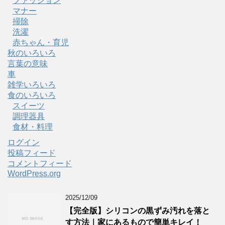
ファッション
マナー
掃除
洗濯
赤ちゃん・育児
秋のいろいろ
言葉の意味
車
雑学いろいろ
食のいろいろ
スイーツ
調理器具
食材・料理
ログイン
投稿フィード
コメントフィード
WordPress.org
2025/12/09
【完全版】シリコンの黒ずみ汚れを落と
す方法｜家にあるもので簡単キレイ！