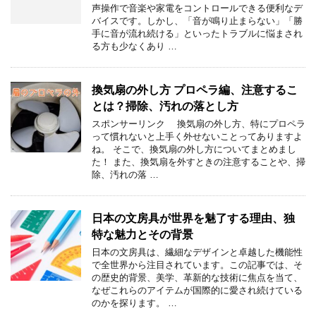
声操作で音楽や家電をコントロールできる便利なデ
バイスです。しかし、「音が鳴り止まらない」「勝
手に音が流れ続ける」といったトラブルに悩まされ
る方も少なくあり …
換気扇の外し方 プロペラ編、注意するこ
とは？掃除、汚れの落とし方
スポンサーリンク 換気扇の外し方、特にプロペラ
って慣れないと上手く外せないことってありますよ
ね。 そこで、換気扇の外し方についてまとめまし
た！ また、換気扇を外すときの注意することや、掃
除、汚れの落 …
日本の文房具が世界を魅了する理由、独
特な魅力とその背景
日本の文房具は、繊細なデザインと卓越した機能性
で全世界から注目されています。この記事では、そ
の歴史的背景、美学、革新的な技術に焦点を当て、
なぜこれらのアイテムが国際的に愛され続けている
のかを探ります。 …