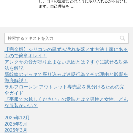
し、日々の生活にどのように取り入れるかを紹介し
ます。自己理解を …
【完全版】シリコンの黒ずみ汚れを落とす方法｜家にある
もので簡単キレイ！
アレクサの音が鳴り止まない原因とは？すぐに試せる対処
法を解説
新幹線のデッキで座り込みは迷惑行為？その理由と影響を
徹底解説！
ラルフローレン アウトレット専売品を見分けるための完
全ガイド
『平服でお越しください』の意味とは？男性と女性、どん
な服装がいい？
2025年12月
2025年9月
2025年3月