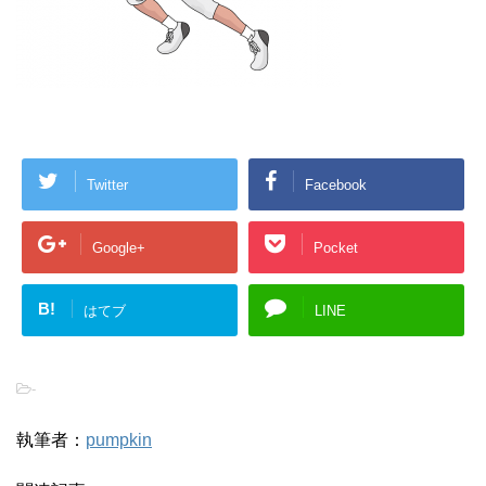
Twitter
Facebook
Google+
Pocket
B!
はてブ
LINE
-
執筆者：
pumpkin