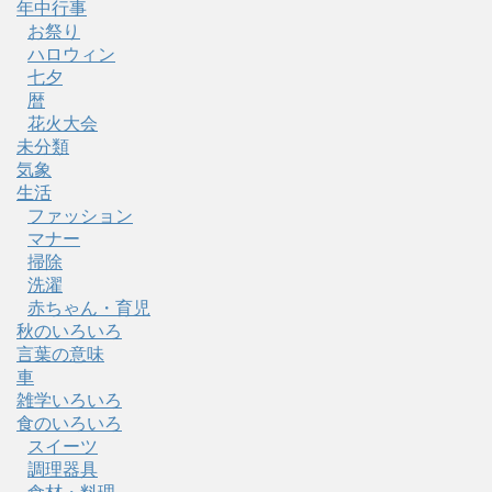
年中行事
お祭り
ハロウィン
七夕
暦
花火大会
未分類
気象
生活
ファッション
マナー
掃除
洗濯
赤ちゃん・育児
秋のいろいろ
言葉の意味
車
雑学いろいろ
食のいろいろ
スイーツ
調理器具